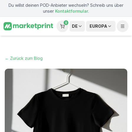
Zum Hauptinhalt springen
Du willst deinen POD-Anbieter wechseln? Schreib uns über
unser
Kontaktformular
.
0
DE
EUROPA
← Zurück zum Blog