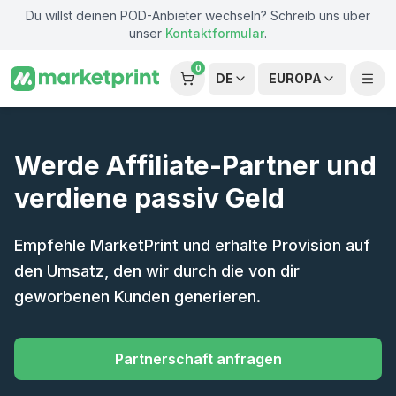
Zum Hauptinhalt springen
Du willst deinen POD-Anbieter wechseln? Schreib uns über
unser
Kontaktformular
.
0
DE
EUROPA
Werde Affiliate-Partner und
verdiene passiv Geld
Empfehle MarketPrint und erhalte Provision auf
den Umsatz, den wir durch die von dir
geworbenen Kunden generieren.
Partnerschaft anfragen