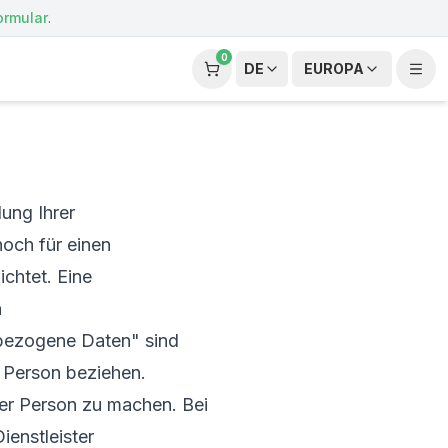
ormular
.
0
DE
EUROPA
ung Ihrer
och für einen
ichtet. Eine
n
bezogene Daten" sind
he Person beziehen.
er Person zu machen. Bei
ienstleister