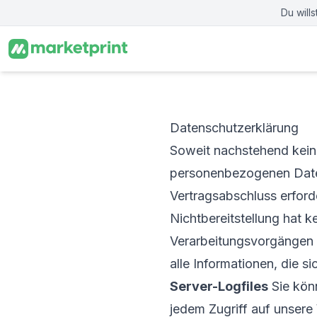
Zum Hauptinhalt springen
Du will
Datenschutzerklärung
Soweit nachstehend keine
personenbezogenen Daten
Vertragsabschluss erforder
Nichtbereitstellung hat k
Verarbeitungsvorgängen
alle Informationen, die si
Server-Logfiles
Sie kön
jedem Zugriff auf unsere