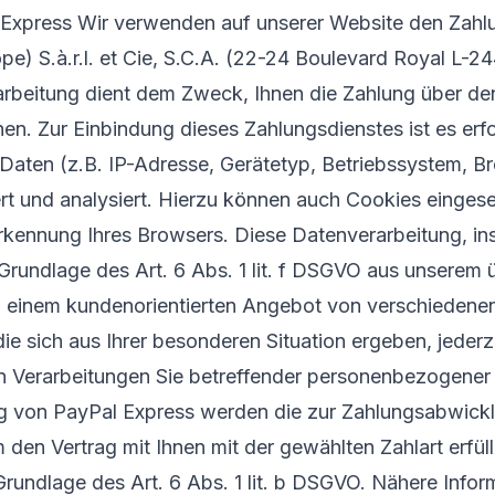
xpress Wir verwenden auf unserer Website den Zahl
pe) S.à.r.l. et Cie, S.C.A. (22-24 Boulevard Royal L-
arbeitung dient dem Zweck, Ihnen die Zahlung über de
en. Zur Einbindung dieses Zahlungsdienstes ist es erfo
Daten (z.B. IP-Adresse, Gerätetyp, Betriebssystem, Br
rt und analysiert. Hierzu können auch Cookies einges
rkennung Ihres Browsers. Diese Datenverarbeitung, i
 Grundlage des Art. 6 Abs. 1 lit. f DSGVO aus unsere
n einem kundenorientierten Angebot von verschiedenen
e sich aus Ihrer besonderen Situation ergeben, jederze
en Verarbeitungen Sie betreffender personenbezogener
 von PayPal Express werden die zur Zahlungsabwickl
 den Vertrag mit Ihnen mit der gewählten Zahlart erfü
Grundlage des Art. 6 Abs. 1 lit. b DSGVO. Nähere Infor