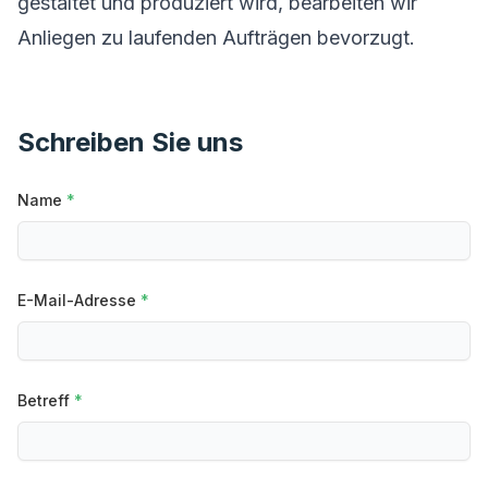
gestaltet und produziert wird, bearbeiten wir
Anliegen zu laufenden Aufträgen bevorzugt.
Schreiben Sie uns
Leave this field empty
Name
*
E-Mail-Adresse
*
Betreff
*