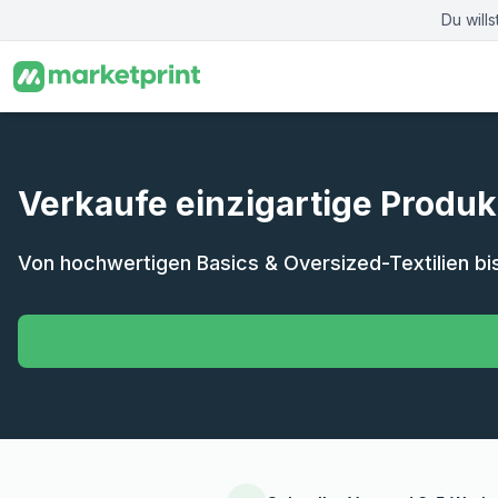
Zum Hauptinhalt springen
Du will
Verkaufe einzigartige Produk
Von hochwertigen Basics & Oversized-Textilien bi