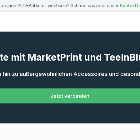
st deinen POD-Anbieter wechseln? Schreib uns über unser
Kontaktf
te mit MarketPrint und TeeInB
s hin zu außergewöhnlichen Accessoires und besonder
Jetzt verbinden