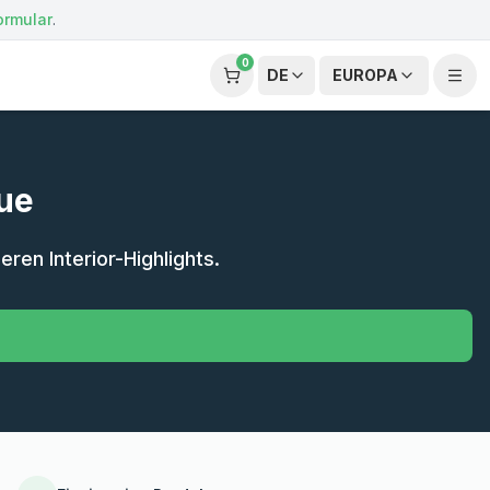
ormular
.
0
DE
EUROPA
lue
en Interior-Highlights.