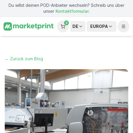
Zum Hauptinhalt springen
Du willst deinen POD-Anbieter wechseln? Schreib uns über
unser
Kontaktformular
.
0
DE
EUROPA
← Zurück zum Blog