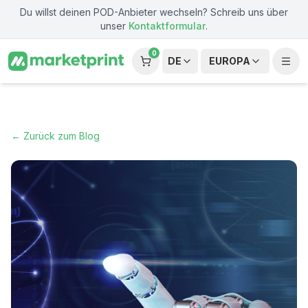
Zum Hauptinhalt springen
Du willst deinen POD-Anbieter wechseln? Schreib uns über
unser
Kontaktformular
.
0
DE
EUROPA
← Zurück zum Blog